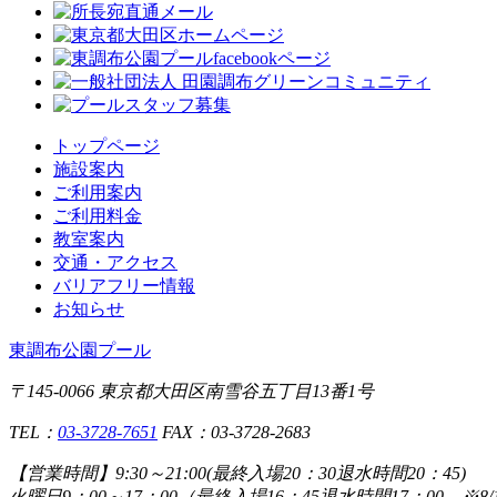
トップページ
施設案内
ご利用案内
ご利用料金
教室案内
交通・アクセス
バリアフリー情報
お知らせ
東調布公園プール
〒145-0066 東京都大田区南雪谷五丁目13番1号
TEL：
03-3728-7651
FAX：03-3728-2683
【営業時間】
9:30～21:00(最終入場20：30退水時間20：4
火曜日9：00～17：00（最終入場16：45退水時間1