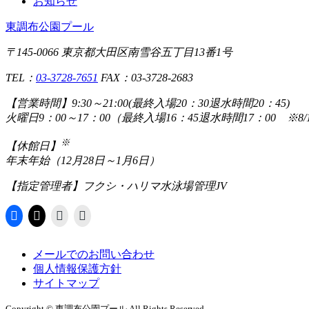
お知らせ
東調布公園プール
〒145-0066 東京都大田区南雪谷五丁目13番1号
TEL：
03-3728-7651
FAX：03-3728-2683
【営業時間】
9:30～21:00(最終入場20：30退水時間20：4
火曜日9：00～17：00（最終入場16：45退水時間1
※
【休館日】
年末年始（12月28日～1月6日）
【指定管理者】
フクシ・ハリマ水泳場管理JV
メールでのお問い合わせ
個人情報保護方針
サイトマップ
Copyright © 東調布公園プール All Rights Reserved.