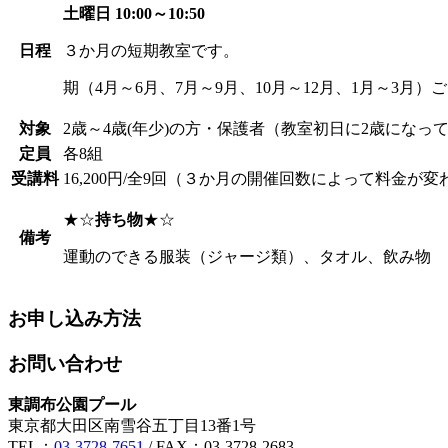
土曜日 10:00～10:50
日程
３か月の短期教室です。
期（4月～6月、7月～9月、10月～12月、1月～3月
対象
2歳～4歳(年少)の方・保護者（教室初日に2歳になっ
定員
各8組
受講料
16,200円/全9回（３か月の開催回数によって料金が
★☆
持ち物
★☆
備考
運動のできる服装（ジャージ類）、タオル、飲み物
お申し込み方法
お問い合わせ
東調布公園プール
東京都大田区南雪谷五丁目13番1号
TEL：
03-3728-7651
/ FAX：03-3728-2683