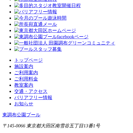
トップページ
施設案内
ご利用案内
ご利用料金
教室案内
交通・アクセス
バリアフリー情報
お知らせ
東調布公園プール
〒145-0066 東京都大田区南雪谷五丁目13番1号