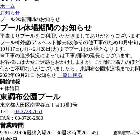
ホーム
お知らせ
プール休場期間のお知らせ
プール休場期間のお知らせ
平素よりプールをご利用いただきましてありがとうございます
プール棟外壁
(
アスベスト撤去
)
改修その他工事のため
10
月中旬
10月17日(月)～2月28日(火)までプールは休場となります。
※工事の進捗状況によっては工事期間の延長もございます。
お客様には大変ご迷惑をおかけしますが、ご理解ご協力のほど
何かご不明な点がございましたら、東調布公園水泳場までお問
2022年09月21日
お知らせ
一覧に戻る
開館情報
●
休館日
東調布公園プール
東京都大田区南雪谷五丁目13番1号
TEL：
03-3728-7651
FAX：03-3728-2683
営業時間
9:30～21:00(最終入場20：30退水時間20：45)
夏季期間～9