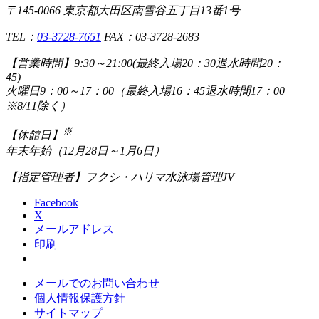
〒145-0066 東京都大田区南雪谷五丁目13番1号
TEL：
03-3728-7651
FAX：03-3728-2683
【営業時間】
9:30～21:00(最終入場20：30退水時間20：
45)
火曜日9：00～17：00（最終入場16：45退水時間17：00
※8/11除く）
※
【休館日】
年末年始（12月28日～1月6日）
【指定管理者】
フクシ・ハリマ水泳場管理JV
Facebook
X
メールアドレス
印刷
メールでのお問い合わせ
個人情報保護方針
サイトマップ